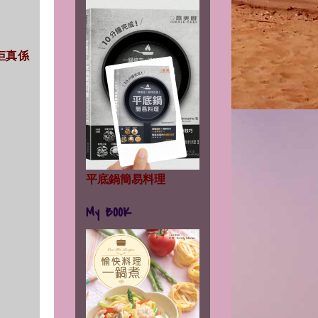
，佢真係
平底鍋簡易料理
My BOOK