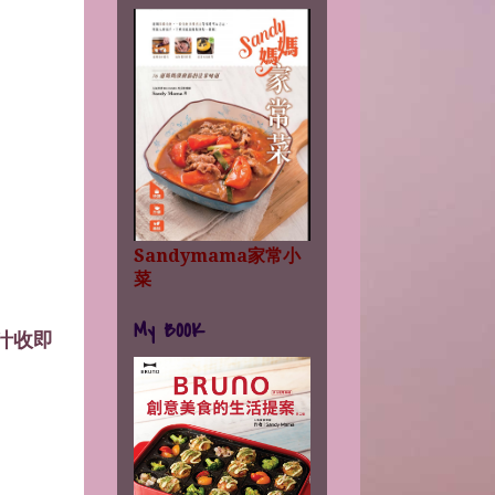
Sandymama家常小
菜
My BOOK
汁收即