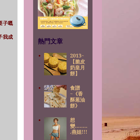
栗子嘅
栗子我成
熱門文章
2013~
【脆皮
奶皇月
餅】
食譜
~《香
酥葱油
餅》
想
變........
.燕姐!!!