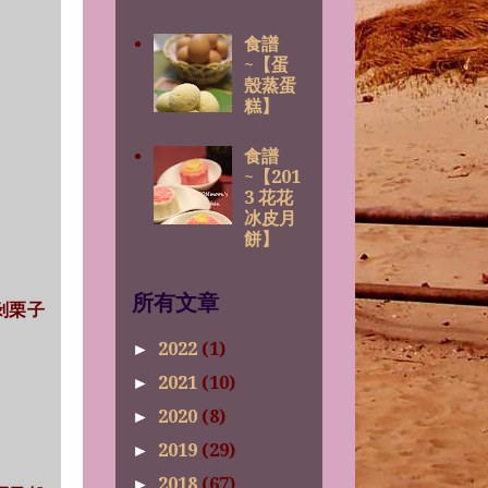
食譜
~【蛋
殼蒸蛋
糕】
食譜
~【201
3 花花
冰皮月
餅】
所有文章
怕剝栗子
2022
(1)
►
2021
(10)
►
2020
(8)
►
2019
(29)
►
2018
(67)
►