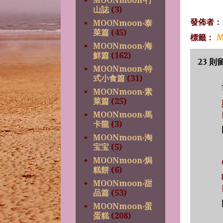
MOONmoon‧行
山誌
(3)
發佈者
MOONmoon‧泰
菜篇
(45)
標籤：
M
MOONmoon‧海
鮮篇
(162)
23 則
MOONmoon‧特
式小食篇
(31)
MOONmoon‧素
菜篇
(25)
MOONmoon‧馬
卡龍
(3)
MOONmoon‧淘
宝宝
(5)
MOONmoon‧焗
糕餅
(6)
MOONmoon‧甜
品篇
(53)
MOONmoon‧蛋
蛋糕
(208)