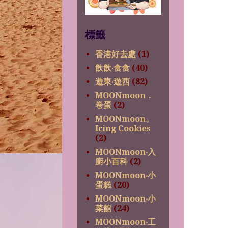
標籤
香港好去處
(1)
飲飲‧食食
(40)
遊東‧遊西
(82)
MOONmoon．
卷蛋
(2)
MOONmoon。
Icing Cookies
(2)
MOONmoon‧入
廚小百科
(2)
MOONmoon‧小
蛋糕
(20)
MOONmoon‧小
菜館
(24)
MOONmoon‧工