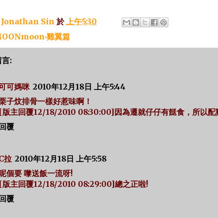
：
Jonathan Sin
於
上午5:30
OONmoon‧雞翼篇
留言:
可可媽咪
2010年12月18日 上午5:44
栗子炆排骨一樣好惹味啊！
[版主回覆12/18/2010 08:30:00]因為遷就仔仔有餸食，所以配
回覆
C拉
2010年12月18日 上午5:58
呢個要 嚟送飯一流呀!
[版主回覆12/18/2010 08:29:00]總之正啦!
回覆