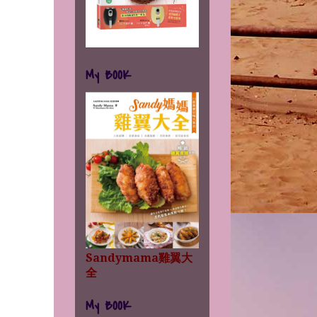
My BOOK
Sandymama雞翼大
全
My BOOK