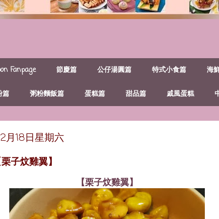
n Fanpage
節慶篇
公仔湯圓篇
特式小食篇
海
粉篇
粥粉麵飯篇
蛋糕篇
甜品篇
戚風蛋糕
年12月18日星期六
【栗子炆雞翼】
【栗子炆雞翼】