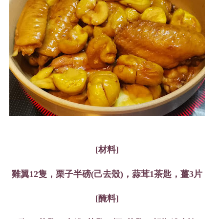
[材料]
雞翼12隻，栗子半磅(己去殼)，蒜茸1茶匙，薑3片
[醃料]