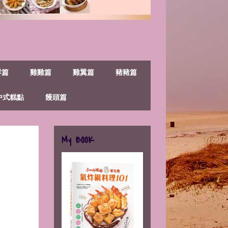
鮮篇
雞雞篇
雞翼篇
豬豬篇
中式糕點
饅頭篇
My BOOK