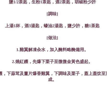
鹽1/2茶匙，生粉1茶匙，酒2茶匙，胡椒粉少許
[調味]
上湯1杯，酒3湯匙，蠔油2湯匙，鹽少許，糖1茶匙
[做法]
1.雞翼解凍汆水，加入醃料略醃備用。
2.燒紅鑊，先爆下栗子至微微金黃色盛起。
起鑊，下蒜茸及薑片爆香雞翼，下調味及栗子，蓋上蓋炆至
成。