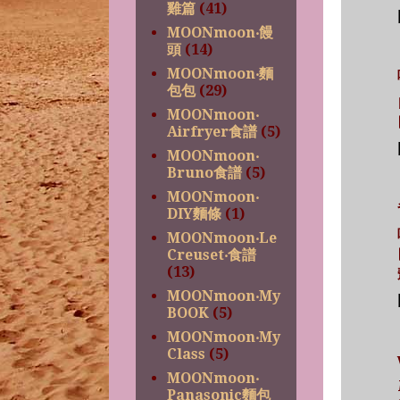
雞篇
(41)
MOONmoon‧饅
頭
(14)
MOONmoon‧麵
包包
(29)
MOONmoon‧
Airfryer食譜
(5)
MOONmoon‧
Bruno食譜
(5)
MOONmoon‧
DIY麵條
(1)
MOONmoon‧Le
Creuset‧食譜
(13)
MOONmoon‧My
BOOK
(5)
MOONmoon‧My
Class
(5)
MOONmoon‧
Panasonic麵包