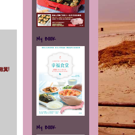
My BOOK
雞翼!
My BOOK