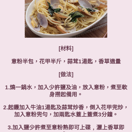
[材料]
意粉半包，花甲半斤，蒜茸1湯匙，香草適量
[做法]
1.燒一鍋水，加入少許鹽及油，放入意粉，煮至軟
身撈起備用。
2.起鑊加入牛油1湯匙及蒜茸炒香，倒入花甲兜炒，
加入意粉兜勻，加兩匙水蓋上蓋煮3分鐘。
3.加入鹽少許煮至意粉熟即可上碟﹐灑上香草即